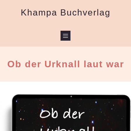
Khampa Buchverlag
Ob der Urknall laut war